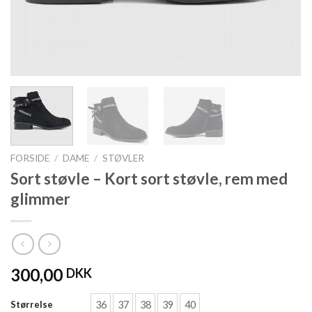
FORSIDE
/
DAME
/
STØVLER
Sort støvle – Kort sort støvle, rem med
glimmer
300,00
DKK
36
37
38
39
40
Størrelse