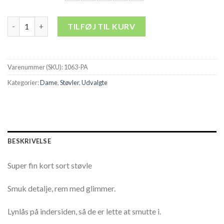
Sort støvle - Kort sort støvle, rem med glimmer antal
TILFØJ TIL KURV
Varenummer (SKU):
1063-PA
Kategorier:
Dame
,
Støvler
,
Udvalgte
BESKRIVELSE
Super fin kort sort støvle
Smuk detalje, rem med glimmer.
Lynlås på indersiden, så de er lette at smutte i.