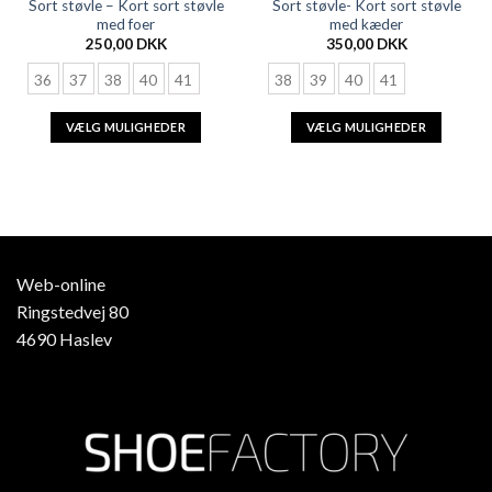
Sort støvle – Kort sort støvle
Sort støvle- Kort sort støvle
med foer
med kæder
250,00
DKK
350,00
DKK
36
37
38
40
41
38
39
40
41
VÆLG MULIGHEDER
VÆLG MULIGHEDER
Web-online
Ringstedvej 80
4690 Haslev