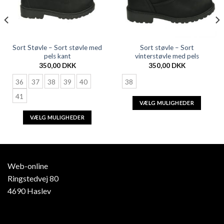
Sort Støvle – Sort støvle med
Sort støvle – Sort
pels kant
vinterstøvle med pels
350,00
DKK
350,00
DKK
36
37
38
39
40
38
41
VÆLG MULIGHEDER
VÆLG MULIGHEDER
Web-online
Ringstedvej 80
4690 Haslev