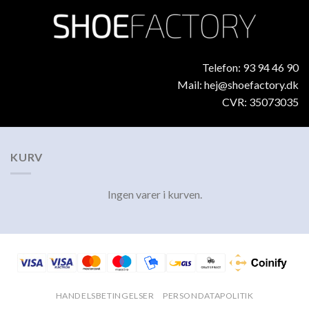
Telefon: 93 94 46 90
Mail: hej@shoefactory.dk
CVR: 35073035
KURV
Ingen varer i kurven.
HANDELSBETINGELSER
PERSONDATAPOLITIK