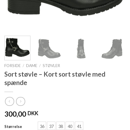
FORSIDE
/
DAME
/
STØVLER
Sort støvle – Kort sort støvle med
spænde
300,00
DKK
36
37
38
40
41
Størrelse