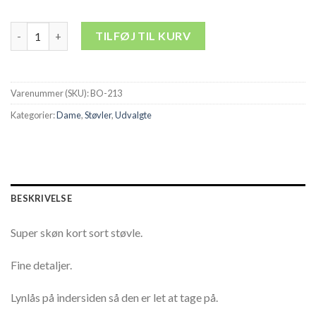
Sort støvle - Kort sort støvle med spænde antal
TILFØJ TIL KURV
Varenummer (SKU):
BO-213
Kategorier:
Dame
,
Støvler
,
Udvalgte
BESKRIVELSE
Super skøn kort sort støvle.
Fine detaljer.
Lynlås på indersiden så den er let at tage på.